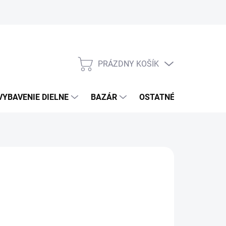
PRÁZDNY KOŠÍK
NÁKUPNÝ
KOŠÍK
VYBAVENIE DIELNE
BAZÁR
OSTATNÉ
VÝPRE