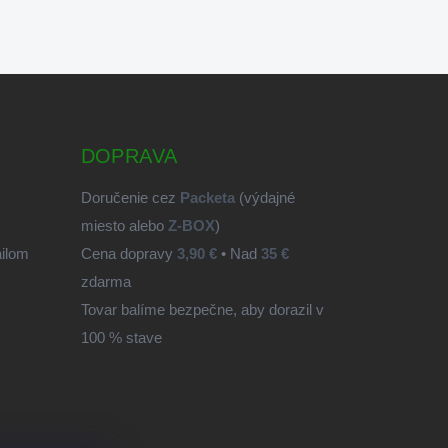
DOPRAVA
Doručenie cez
Packeta
(výdajné
miesto alebo
Z-BOX
)
ailom
Cena dopravy
3,90 €
• Nad
35 €
zdarma
Tovar balíme bezpečne, aby dorazil v
100 % stave