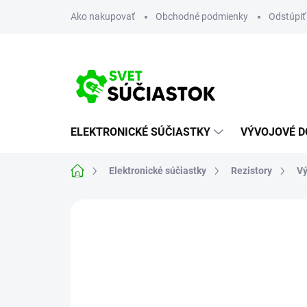
Prejsť
Ako nakupovať
Obchodné podmienky
Odstúpiť
na
obsah
ELEKTRONICKÉ SÚČIASTKY
VÝVOJOVÉ D
Domov
Elektronické súčiastky
Rezistory
Vý
Neohodnotené
Podrobnosti hodn