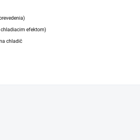
 prevedenia)
s chladiacim efektom)
na chladič