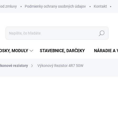
 od zmluvy
Podmienky ochrany osobných údajov
Kontakt
Hľadať
OSKY, MODULY
STAVEBNICE, DARČEKY
NÁRADIE A 
konové rezistory
Výkonový Rezistor 4R7 50W
otenia
€3,95
€3,21 bez DPH
Jednotková
SKLADOM
(5 KS)