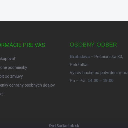
ORMÁCIE PRE VÁS
OSOBNÝ ODBER
Bratislava
– Pečnianska 33,
akupovať
Petržalka
dné podmienky
Vyzdvihnutie po potvrdení e-m
iť od zmluvy
Po – Pia:
14:00 – 19:00
enky ochrany osobných údajov
kt
SvetSúčiastok.sk