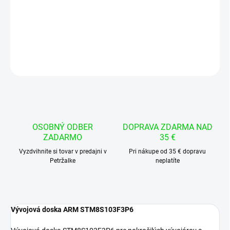
−
+
Pridať do košíka
DETAILNÉ INFORMÁCIE
OPÝTAŤ SA
STRÁŽIŤ
OSOBNÝ ODBER
DOPRAVA ZDARMA NAD
ZADARMO
35 €
Vyzdvihnite si tovar v predajni v
Pri nákupe od 35 € dopravu
Petržalke
neplatíte
Vývojová doska ARM STM8S103F3P6