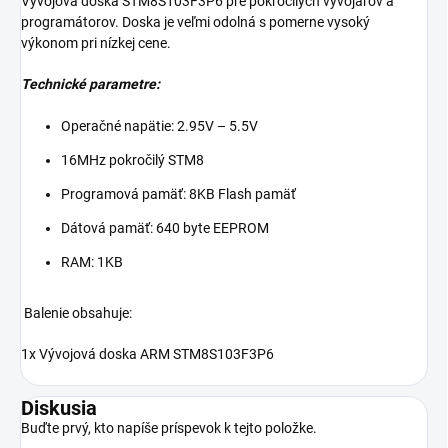
Vývojová doska STM8S103F3P6 pre pokročilých vývojárov a
programátorov. Doska je veľmi odolná s pomerne vysoký
výkonom pri nízkej cene.
Technické parametre:
Operačné napätie: 2.95V – 5.5V
16MHz pokročilý STM8
Programová pamäť: 8KB Flash pamäť
Dátová pamäť: 640 byte EEPROM
RAM: 1KB
Balenie obsahuje:
1x Vývojová doska ARM STM8S103F3P6
Diskusia
Buďte prvý, kto napíše príspevok k tejto položke.